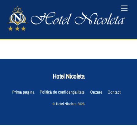
Skip
Menu
to
content
Hotel Nicoleta
Back
To
Top
Prima pagina
Politică de confidențialitate
Cazare
Contact
©
Hotel Nicoleta
2026